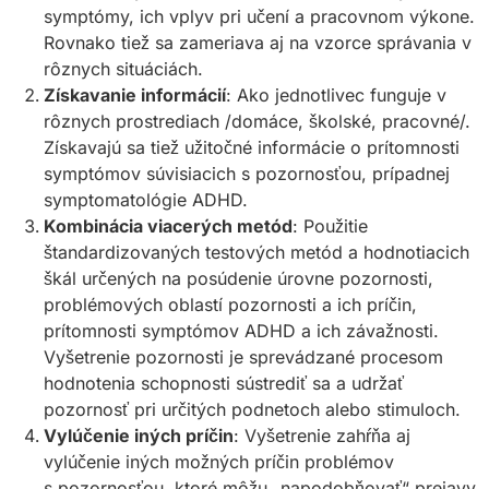
symptómy, ich vplyv pri učení a pracovnom výkone.
Rovnako tiež sa zameriava aj na vzorce správania v
rôznych situáciách.
Získavanie informácií
: Ako jednotlivec funguje v
rôznych prostrediach /domáce, školské, pracovné/.
Získavajú sa tiež užitočné informácie o prítomnosti
symptómov súvisiacich s pozornosťou, prípadnej
symptomatológie ADHD.
Kombinácia viacerých metód
: Použitie
štandardizovaných testových metód a hodnotiacich
škál určených na posúdenie úrovne pozornosti,
problémových oblastí pozornosti a ich príčin,
prítomnosti symptómov ADHD a ich závažnosti.
Vyšetrenie pozornosti je sprevádzané procesom
hodnotenia schopnosti sústrediť sa a udržať
pozornosť pri určitých podnetoch alebo stimuloch.
Vylúčenie iných príčin
: Vyšetrenie zahŕňa aj
vylúčenie iných možných príčin problémov
s pozornosťou, ktoré môžu „napodobňovať“ prejavy