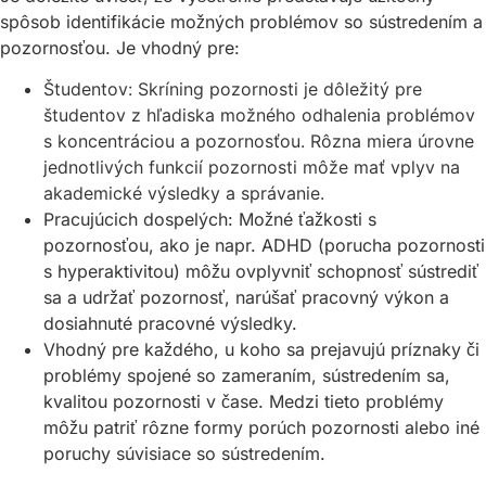
spôsob identifikácie možných problémov so sústredením a
pozornosťou. Je vhodný pre:
Študentov: Skríning pozornosti je dôležitý pre
študentov z hľadiska možného odhalenia problémov
s koncentráciou a pozornosťou. Rôzna miera úrovne
jednotlivých funkcií pozornosti môže mať vplyv na
akademické výsledky a správanie.
Pracujúcich dospelých: Možné ťažkosti s
pozornosťou, ako je napr. ADHD (porucha pozornosti
s hyperaktivitou) môžu ovplyvniť schopnosť sústrediť
sa a udržať pozornosť, narúšať pracovný výkon a
dosiahnuté pracovné výsledky.
Vhodný pre každého, u koho sa prejavujú príznaky či
problémy spojené so zameraním, sústredením sa,
kvalitou pozornosti v čase. Medzi tieto problémy
môžu patriť rôzne formy porúch pozornosti alebo iné
poruchy súvisiace so sústredením.