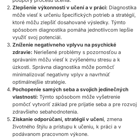
Zlepšenie výkonnosti v učení a v práci:
Diagnostika
môže viesť k určeniu špecifických potrieb a stratégií,
ktoré môžu zlepšiť dosahované výsledky. Týmto
spôsobom diagnostika pomáha jednotlivcom lepšie
využiť svoj potenciál.
Zníženie negatívneho vplyvu na psychické
zdravie:
Neriešené problémy s pozornosťou a
správaním môžu viesť k zvýšenému stresu a k
úzkosti. Správna diagnostika môže pomôcť
minimalizovať negatívny vplyv a navrhnúť
optimálnejšie stratégie.
Pochopenie samých seba a svojich jedinečných
vlastností:
Týmto spôsobom môže vyšetrenie
pomôcť vytvoriť základ pre prijatie seba a pre rozvoj
zdravšieho sebahodnotenia.
Získanie odporúčaní, stratégií v učení
, zmena
životného štýlu a prístupu k učeniu, k práci a v
podávanom pracovnom výkone.