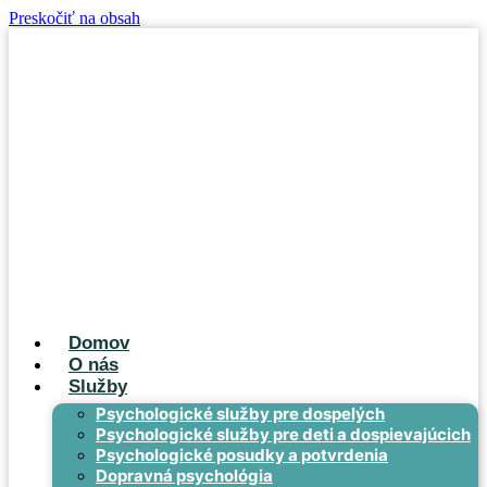
Preskočiť na obsah
Domov
O nás
Služby
Psychologické služby pre dospelých
Psychologické služby pre deti a dospievajúcich
Psychologické posudky a potvrdenia
Dopravná psychológia