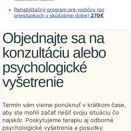
Rehabilitačný program pre vodičov (po
priestupkoch v skúšobnej dobe)
270€
Objednajte sa na
konzultáciu alebo
psychologické
vyšetrenie
Termín vám vieme ponúknuť v krátkom čase,
aby ste mohli zač
a
ť rieš
i
ť svoju situáciu čo
najskô
r
. Poskytujeme terapiu aj odborné
psychologické vyšetrenia
a
posudky.