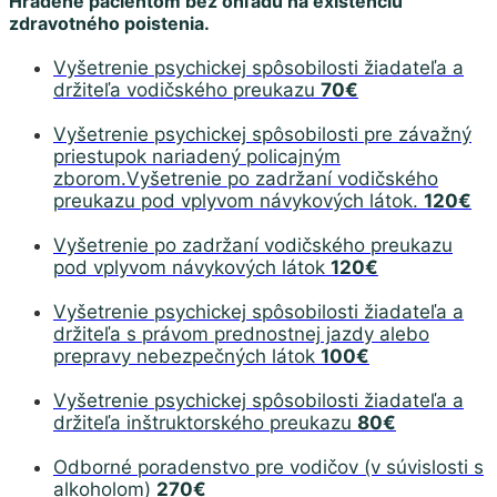
Hradené pacientom bez ohľadu na existenciu
zdravotného poistenia.
Vyšetrenie psychickej spôsobilosti žiadateľa a
držiteľa vodičského preukazu
70€
Vyšetrenie psychickej spôsobilosti pre závažný
priestupok nariadený policajným
zborom.Vyšetrenie po zadržaní vodičského
preukazu pod vplyvom návykových látok.
120€
Vyšetrenie po zadržaní vodičského preukazu
pod vplyvom návykových látok
120€
Vyšetrenie psychickej spôsobilosti žiadateľa a
držiteľa s právom prednostnej jazdy alebo
prepravy nebezpečných látok
100€
Vyšetrenie psychickej spôsobilosti žiadateľa a
držiteľa inštruktorského preukazu
80€
Odborné poradenstvo pre vodičov (v súvislosti s
alkoholom)
270€