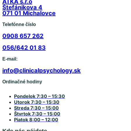
ATKA s.r.o
Štefánikova 4
071 01 Michalovce
Telefónne číslo
0908 657 262
056/642 01 83
E-mail:
info@clinicalpsychology.sk
Ordinačné hodiny
Pondelok
7:30 – 15:30
Utorok
7:30 – 15:30
Streda
7:30 – 15:00
Štvrtok
7:30 – 15:00
Piatok
8:00 – 12:00
Kde nás nájdete