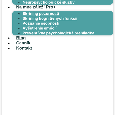
Neuropsychologické služby
Na mne záleží Pro+
Skríning pozornosti
Skríning kognitívnych funkcií
Poznanie osobnosti
Vyšetrenie emócií
Preventívna psychologická prehliadka
Blog
Cenník
Kontakt