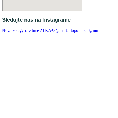
Sledujte nás na Instagrame
Nová kolegyňa v tíme ATKA®️ @marta_topo_liber @mir